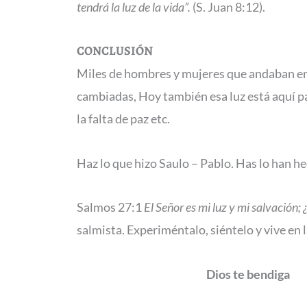
tendrá la luz de la vida”.
(S. Juan 8:12).
CONCLUSIÓN
Miles de hombres y mujeres que andaban en t
cambiadas, Hoy también esa luz está aquí pa
la falta de paz etc.
Haz lo que hizo Saulo – Pablo. Has lo han he
Salmos 27:1
El Señor es mi luz y mi salvación;
salmista. Experiméntalo, siéntelo y vive en l
Dios te bendiga