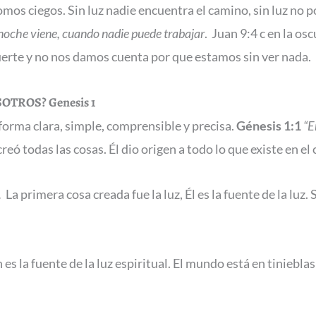
somos ciegos. Sin luz nadie encuentra el camino, sin luz no 
 noche viene, cuando nadie puede trabajar
. Juan 9:4 c en la os
uerte y no nos damos cuenta por que estamos sin ver nada.
OSOTROS?
Genesis 1
forma clara, simple, comprensible y precisa.
Génesis 1:1
“E
eó todas las cosas. Él dio origen a todo lo que existe en el ci
.
La primera cosa creada fue la luz, Él es la fuente de la luz. 
es la fuente de la luz espiritual. El mundo está en tinieblas