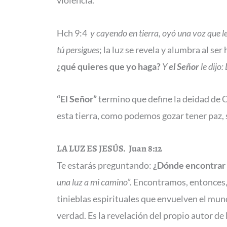
violencia.
Hch 9:4
y cayendo en tierra, oyó una voz que le
tú persigues
; la luz se revela y alumbra al s
¿qué quieres que yo haga?
Y
el Señor
le dijo
“El Señor”
termino que define la deidad de C
esta tierra, como podemos gozar tener paz, 
LA LUZ ES JESÚS.
Juan 8:12
Te estarás preguntando:
¿Dónde encontrar 
una luz a mi camino”.
Encontramos, entonces, l
tinieblas espirituales que envuelven el mundo
verdad. Es la revelación del propio autor de 