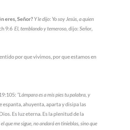
n eres, Señor?
Y le dijo
:
Yo soy Jesús, a quien
Hch 9:6
El, temblando y temeroso,
dijo:
Señor
,
 sentido por que vivimos, por que estamos en
119:105:
“Lámpara es a mis pies tu palabra, y
 espanta, ahuyenta, aparta y disipa las
os. Es luz eterna. Es la plenitud de la
 el que me sigue, no andará en tinieblas, sino que