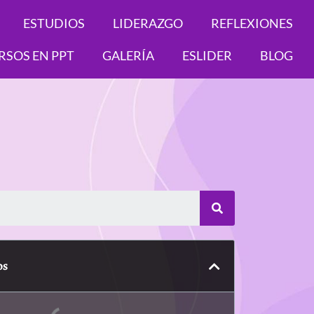
ESTUDIOS
LIDERAZGO
REFLEXIONES
RSOS EN PPT
GALERÍA
ESLIDER
BLOG
Search
os