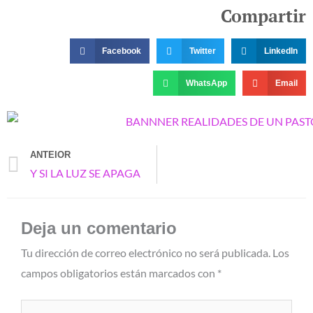
Compartir
Facebook
Twitter
LinkedIn
WhatsApp
Email
ANTEIOR
Prev
Y SI LA LUZ SE APAGA
Deja un comentario
Tu dirección de correo electrónico no será publicada.
Los
campos obligatorios están marcados con
*
Escribe