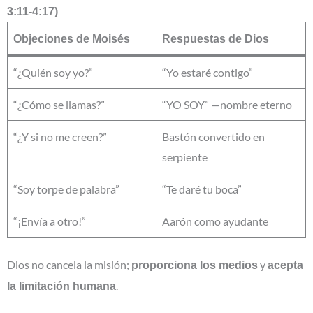
3:11-4:17)
Objeciones de Moisés
Respuestas de Dios
“¿Quién soy yo?”
“Yo estaré contigo”
“¿Cómo se llamas?”
“YO SOY” —nombre eterno
“¿Y si no me creen?”
Bastón convertido en
serpiente
“Soy torpe de palabra”
“Te daré tu boca”
“¡Envía a otro!”
Aarón como ayudante
Dios no cancela la misión;
y
proporciona los medios
acepta
.
la limitación humana